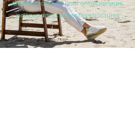
Articles pratiques pour entrepreneurs,
indépendants et petites structures
identité visuelle
,
site internet
,
web design
L’importance des couleurs pour un