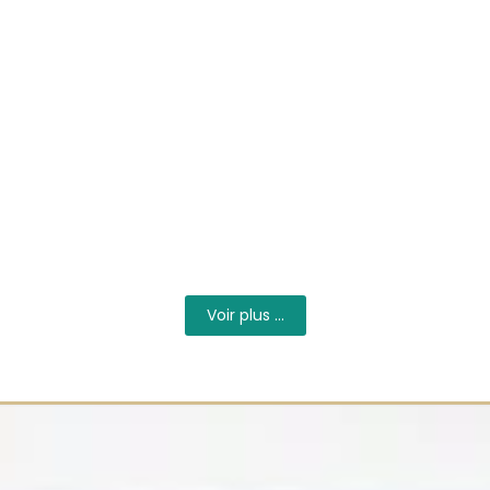
Quelles informations devriez-vous
inclure sur votre carte de visite ?
22/06/2025
/
Il s’agit de bien vérifier : Si votre carte de visite est
bien conçue, elle rappellera à vos contacts la...
LIRE PLUS
Voir plus ...