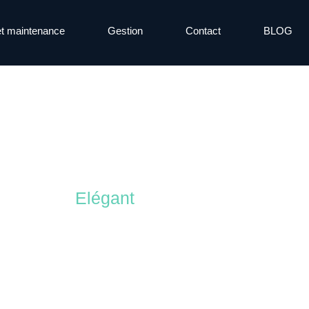
et maintenance
Gestion
Contact
BLOG
ation et refonte de site internet
Elégant