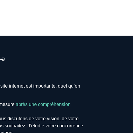
👀
ite internet est importante, quel qu’en
r mesure
après une compréhension
ous discutons de votre vision, de votre
us souhaitez. J’étudie votre concurrence
unique.