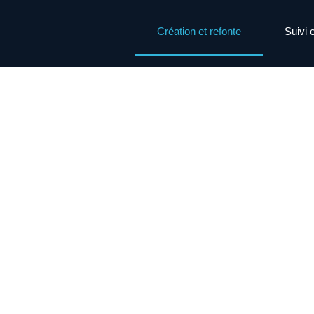
Création et refonte
Suivi 
Cré